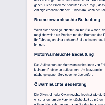
des Fahrzeugs. Wenn diese Anzeige beim Anlassen I
geben. Diese Probleme bedeuten in der Regel, dass I
Anzeige erscheint auf dem Bildschirm, wenn der Lad
Bremsenwarnleuchte Bedeutung
Wenn diese Anzeige leuchtet, sollten Sie wissen, das
möglicherweise ein Problem mit den Bremsen des Fah
Ihr Fahrzeug an einer sicheren Stelle anhalten, d
bringen.
Motorwarnleuchte Bedeutung
Das Aufleuchten der Motorwarnleuchte kann von Zeit 
kleineren Problemen aufleuchten. Um festzustellen,
nächstgelegenen Servicecenter überprüfen.
Ölwarnleuchte Bedeutung
Die Ölkontroll- oder Ölwarnleuchte leuchtet wie die
einschalten, um die Funktionstüchtigkeit zu prüfen,
während der Fahrt sehen, halten Sie das Fahrzeug s