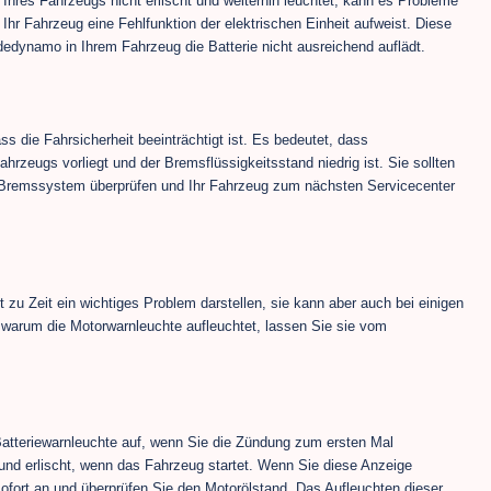
hres Fahrzeugs nicht erlischt und weiterhin leuchtet, kann es Probleme
hr Fahrzeug eine Fehlfunktion der elektrischen Einheit aufweist. Diese
edynamo in Ihrem Fahrzeug die Batterie nicht ausreichend auflädt.
s die Fahrsicherheit beeinträchtigt ist. Es bedeutet, dass
rzeugs vorliegt und der Bremsflüssigkeitsstand niedrig ist. Sie sollten
as Bremssystem überprüfen und Ihr Fahrzeug zum nächsten Servicecenter
zu Zeit ein wichtiges Problem darstellen, sie kann aber auch bei einigen
 warum die Motorwarnleuchte aufleuchtet, lassen Sie sie vom
 Batteriewarnleuchte auf, wenn Sie die Zündung zum ersten Mal
 und erlischt, wenn das Fahrzeug startet. Wenn Sie diese Anzeige
ofort an und überprüfen Sie den Motorölstand. Das Aufleuchten dieser