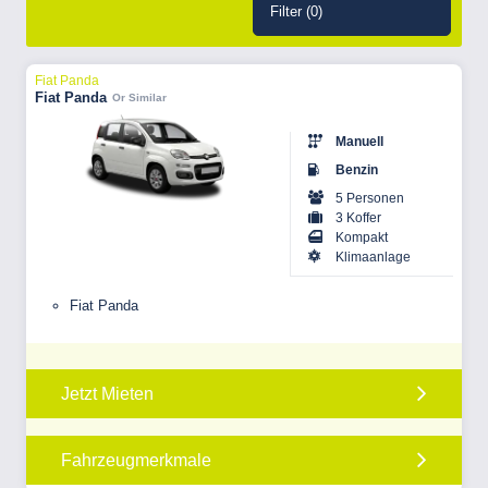
Filter (
0
)
Fiat Panda
Fiat Panda
Or Similar
Manuell
Benzin
5 Personen
3 Koffer
Kompakt
Klimaanlage
Fiat Panda
Jetzt Mieten
Fahrzeugmerkmale