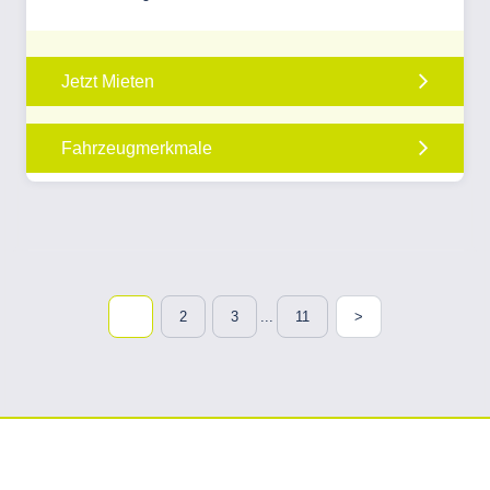
Jetzt Mieten
Fahrzeugmerkmale
1
2
3
...
11
>