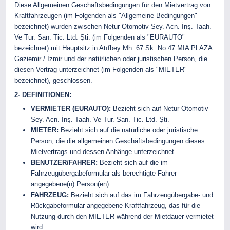
Diese Allgemeinen Geschäftsbedingungen für den Mietvertrag von
Kraftfahrzeugen (im Folgenden als "Allgemeine Bedingungen"
bezeichnet) wurden zwischen Netur Otomotiv Sey. Acn. İnş. Taah.
Ve Tur. San. Tic. Ltd. Şti. (im Folgenden als "EURAUTO"
bezeichnet) mit Hauptsitz in Atıfbey Mh. 67 Sk. No:47 MIA PLAZA
Gaziemir / İzmir und der natürlichen oder juristischen Person, die
diesen Vertrag unterzeichnet (im Folgenden als "MIETER"
bezeichnet), geschlossen.
2- DEFINITIONEN:
VERMIETER (EURAUTO):
Bezieht sich auf Netur Otomotiv
Sey. Acn. İnş. Taah. Ve Tur. San. Tic. Ltd. Şti.
MIETER:
Bezieht sich auf die natürliche oder juristische
Person, die die allgemeinen Geschäftsbedingungen dieses
Mietvertrags und dessen Anhänge unterzeichnet.
BENUTZER/FAHRER:
Bezieht sich auf die im
Fahrzeugübergabeformular als berechtigte Fahrer
angegebene(n) Person(en).
FAHRZEUG:
Bezieht sich auf das im Fahrzeugübergabe- und
Rückgabeformular angegebene Kraftfahrzeug, das für die
Nutzung durch den MIETER während der Mietdauer vermietet
wird.