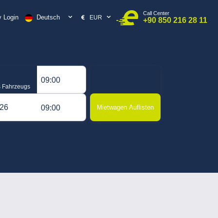
Call Center
Deutsch
 Login
EUR
+90 850 216 28 11
09:00
 Fahrzeugs
09:00
Mietwagen Auflisten