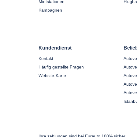
Mietstationen
Flugha
Kampagnen
Kundendienst
Belie
Kontakt
Häufig gestellte Fragen
Autove
Website-Karte
Autove
Autove
Autove
Ihre zahlungen sind bei Eurauto 100% sicher