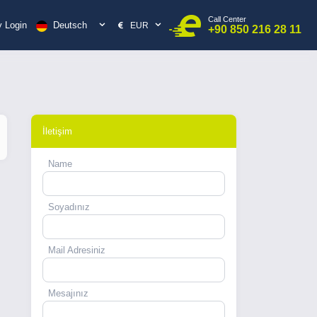
Call Center
Deutsch
 Login
EUR
+90 850 216 28 11
İletişim
Name
Soyadınız
Mail Adresiniz
Mesajınız