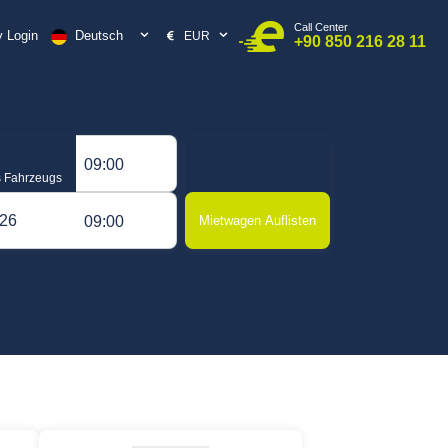
Call Center
Deutsch
 Login
EUR
+90 850 216 28 11
09:00
 Fahrzeugs
09:00
Mietwagen Auflisten