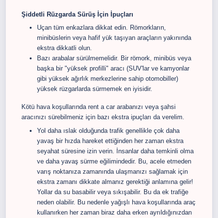
Şiddetli Rüzgarda Sürüş İçin İpuçları
Uçan tüm enkazlara dikkat edin. Römorkların,
minibüslerin veya hafif yük taşıyan araçların yakınında
ekstra dikkatli olun.
Bazı arabalar sürülmemelidir. Bir römork, minibüs veya
başka bir "yüksek profilli" aracı (SUV'lar ve kamyonlar
gibi yüksek ağırlık merkezlerine sahip otomobiller)
yüksek rüzgarlarda sürmemek en iyisidir.
Kötü hava koşullarında
rent a car
arabanızı veya şahsi
aracınızı sürebilmeniz için bazı ekstra ipuçları da verelim.
Yol daha ıslak olduğunda trafik genellikle çok daha
yavaş bir hızda hareket ettiğinden her zaman ekstra
seyahat süresine izin verin. İnsanlar daha temkinli olma
ve daha yavaş sürme eğilimindedir. Bu, acele etmeden
varış noktanıza zamanında ulaşmanızı sağlamak için
ekstra zamanı dikkate almanız gerektiği anlamına gelir!
Yollar da su basabilir veya sıkışabilir. Bu da ek trafiğe
neden olabilir. Bu nedenle yağışlı hava koşullarında araç
kullanırken her zaman biraz daha erken ayrıldığınızdan