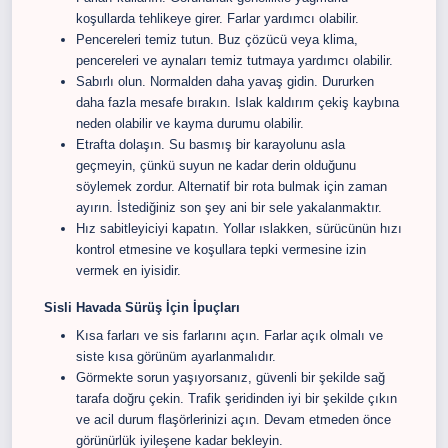
koşullarda tehlikeye girer. Farlar yardımcı olabilir.
Pencereleri temiz tutun. Buz çözücü veya klima,
pencereleri ve aynaları temiz tutmaya yardımcı olabilir.
Sabırlı olun. Normalden daha yavaş gidin. Dururken
daha fazla mesafe bırakın. Islak kaldırım çekiş kaybına
neden olabilir ve kayma durumu olabilir.
Etrafta dolaşın. Su basmış bir karayolunu asla
geçmeyin, çünkü suyun ne kadar derin olduğunu
söylemek zordur. Alternatif bir rota bulmak için zaman
ayırın. İstediğiniz son şey ani bir sele yakalanmaktır.
Hız sabitleyiciyi kapatın. Yollar ıslakken, sürücünün hızı
kontrol etmesine ve koşullara tepki vermesine izin
vermek en iyisidir.
Sisli Havada Sürüş İçin İpuçları
Kısa farları ve sis farlarını açın. Farlar açık olmalı ve
siste kısa görünüm ayarlanmalıdır.
Görmekte sorun yaşıyorsanız, güvenli bir şekilde sağ
tarafa doğru çekin. Trafik şeridinden iyi bir şekilde çıkın
ve acil durum flaşörlerinizi açın. Devam etmeden önce
görünürlük iyileşene kadar bekleyin.