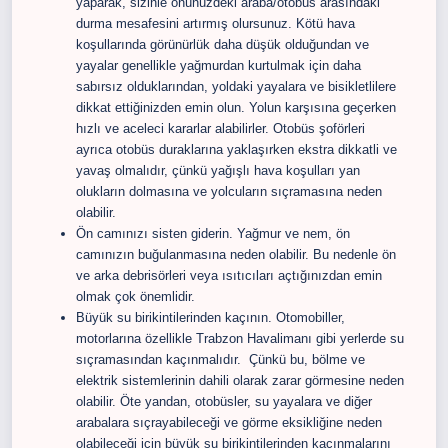
yaparak, sizinle önünüzdeki araba/otobüs arasındaki
durma mesafesini artırmış olursunuz. Kötü hava
koşullarında görünürlük daha düşük olduğundan ve
yayalar genellikle yağmurdan kurtulmak için daha
sabırsız olduklarından, yoldaki yayalara ve bisikletlilere
dikkat ettiğinizden emin olun. Yolun karşısına geçerken
hızlı ve aceleci kararlar alabilirler. Otobüs şoförleri
ayrıca otobüs duraklarına yaklaşırken ekstra dikkatli ve
yavaş olmalıdır, çünkü yağışlı hava koşulları yan
olukların dolmasına ve yolcuların sıçramasına neden
olabilir.
Ön camınızı sisten giderin. Yağmur ve nem, ön
camınızın buğulanmasına neden olabilir. Bu nedenle ön
ve arka debrisörleri veya ısıtıcıları açtığınızdan emin
olmak çok önemlidir.
Büyük su birikintilerinden kaçının. Otomobiller,
motorlarına özellikle
Trabzon Havalimanı
gibi yerlerde su
sıçramasından kaçınmalıdır. Çünkü bu, bölme ve
elektrik sistemlerinin dahili olarak zarar görmesine neden
olabilir. Öte yandan, otobüsler, su yayalara ve diğer
arabalara sıçrayabileceği ve görme eksikliğine neden
olabileceği için büyük su birikintilerinden kaçınmalarını