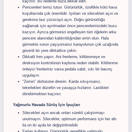
kaçının. Bu nedenle buza dikkat edin.
Pencereleri temiz tutun. Görünürlük, özellikle kötü hava
koşullarında çok önemlidir. Işıkları ve silecekleri açın ve
gerekirse buz çözücüyü açın. Doğru görünürlüğü
sağlamak için ayrılmadan önce pencerelerinizdeki buzu
kazıyın. Ayrıca görmenizi engelleyen tüm öğelerin arka
pencere alanından kaldırıldığından emin olun. Hala
görmekte sorun yaşıyorsanız karayolunun çok uzağında
güvenli bir yere dikkatlice çekin.
Dikkatli fren yapın. Ani frenleme, kilitlenmeye ve
direksiyon kontrolünün kaybına neden olabilir. Kilitlenme
önleyici frenleriniz varsa pedala sabit, sıkı bir basınç
uygulayın.
"Zemin" dürtüsüne direnin. Karda sıkışırsanız,
tekerlekleri düzeltin ve yavaşça hızlanın. Lastikleri
döndürmekten kaçının.
Yağmurlu Havada Sürüş İçin İpuçları
Silecekleri açın ancak onları sürekli çalıştırmayı
unutmayın. Silecekler, optimum performans için her altı
ila on iki ayda bir değiştirilmelidir.
Farları kullanın. Görünürlük genellikle yağmurlu