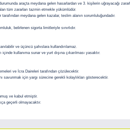
 durumunda araçta meydana gelen hasarlardan ve 3. kişilerin uğrayacağı zarar
alan tüm zararları tazmin etmekle yükümlüdür.
er tarafından meydana gelen kazalar, teslim alanın sorumluluğundadır.
uk, belirlenen sigorta limitleriyle sınırlıdır.
lanılabilir ve üçüncü şahıslara kullandırılamaz.
rı içinde kullanıma sunar ve yurt dışına çıkarılması yasaktır.
meleri ve İcra Daireleri tarafından çözülecektir.
ını savunmak için yargı sürecine gerekli kolaylıkları gösterecektir.
muş ve kabul etmiştir.
ıkça geçerli olmayacaktır.