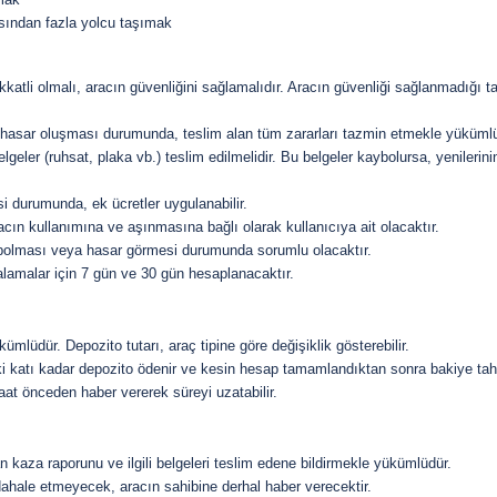
yısından fazla yolcu taşımak
katli olmalı, aracın güvenliğini sağlamalıdır. Aracın güvenliği sağlanmadığı t
r hasar oluşması durumunda, teslim alan tüm zararları tazmin etmekle yüküml
elgeler (ruhsat, plaka vb.) teslim edilmelidir. Bu belgeler kaybolursa, yenilerin
i durumunda, ek ücretler uygulanabilir.
racın kullanımına ve aşınmasına bağlı olarak kullanıcıya ait olacaktır.
ybolması veya hasar görmesi durumunda sorumlu olacaktır.
iralamalar için 7 gün ve 30 gün hesaplanacaktır.
lüdür. Depozito tutarı, araç tipine göre değişiklik gösterebilir.
i katı kadar depozito ödenir ve kesin hesap tamamlandıktan sonra bakiye tahsi
saat önceden haber vererek süreyi uzatabilir.
kaza raporunu ve ilgili belgeleri teslim edene bildirmekle yükümlüdür.
hale etmeyecek, aracın sahibine derhal haber verecektir.