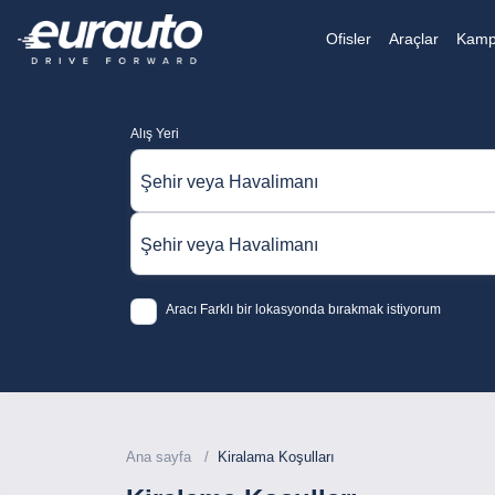
Ofisler
Araçlar
Kamp
Alış Yeri
Şehir veya Havalimanı
Şehir veya Havalimanı
Aracı Farklı bir lokasyonda bırakmak istiyorum
Ana sayfa
Kiralama Koşulları