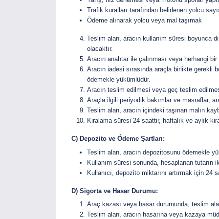
Trafik kuralları tarafından belirlenen yolcu sa
Ödeme alınarak yolcu veya mal taşımak
Teslim alan, aracın kullanım süresi boyunca dik
olacaktır.
Aracın anahtar ile çalınması veya herhangi bi
Aracın iadesi sırasında araçla birlikte gerekli b
ödemekle yükümlüdür.
Aracın teslim edilmesi veya geç teslim edilmes
Araçla ilgili periyodik bakımlar ve masraflar, a
Teslim alan, aracın içindeki taşınan malın ka
Kiralama süresi 24 saattir, haftalık ve aylık k
C) Depozito ve Ödeme Şartları:
Teslim alan, aracın depozitosunu ödemekle yüküm
Kullanım süresi sonunda, hesaplanan tutarın ik
Kullanıcı, depozito miktarını artırmak için 24 
D) Sigorta ve Hasar Durumu:
Araç kazası veya hasar durumunda, teslim alan 
Teslim alan, aracın hasarına veya kazaya müda