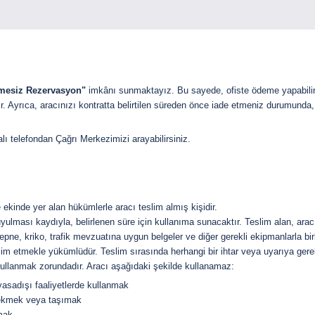
mesiz Rezervasyon"
imkânı sunmaktayız. Bu sayede, ofiste ödeme yapabilir
. Ayrıca, aracınızı kontratta belirtilen süreden önce iade etmeniz durumunda, 
ı telefondan Çağrı Merkezimizi arayabilirsiniz.
 ekinde yer alan hükümlerle aracı teslim almış kişidir.
 uyulması kaydıyla, belirlenen süre için kullanıma sunacaktır. Teslim alan, ara
pne, kriko, trafik mevzuatına uygun belgeler ve diğer gerekli ekipmanlarla birl
eslim etmekle yükümlüdür. Teslim sırasında herhangi bir ihtar veya uyarıya ger
de kullanmak zorundadır. Aracı aşağıdaki şekilde kullanamaz:
asadışı faaliyetlerde kullanmak
çekmek veya taşımak
mak