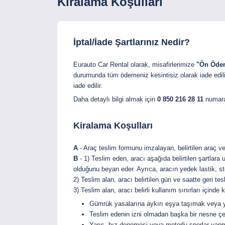
Kiralama Koşulları
İptal/İade Şartlarınız Nedir?
Eurauto Car Rental olarak, misafirlerimize
"Ön Öde
durumunda tüm ödemeniz kesintisiz olarak iade edilir
iade edilir.
Daha detaylı bilgi almak için
0 850 216 28 11
numaral
Kiralama Koşulları
A
- Araç teslim formunu imzalayan, belirtilen araç ve
B
- 1) Teslim eden, aracı aşağıda belirtilen şartlara
olduğunu beyan eder. Ayrıca, aracın yedek lastik, ste
2) Teslim alan, aracı belirtilen gün ve saatte geri t
3) Teslim alan, aracı belirli kullanım sınırları için
Gümrük yasalarına aykırı eşya taşımak veya y
Teslim edenin izni olmadan başka bir nesne 
Yarış, hız denemesi veya motorlu sporlar yap