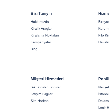
Bizi Tanıyın
Hizme
Hakkımızda
Bireys
Kiralık Araçlar
Kurums
Kiralama Noktaları
Filo K
Kampanyalar
Havali
Blog
Müşteri Hizmetleri
Popül
Sık Sorulan Sorular
Nevşeh
İletişim Bilgileri
Site Haritası
Dalama
İzmir 