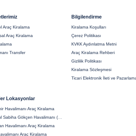
tlerimiz
Bilgilendirme
el Araç Kiralama
Kiralama Koşulları
al Araç Kiralama
Çerez Politikası
iralama
KVKK Aydınlatma Metni
manı Transfer
Araç Kiralama Rehberi
Gizlilik Politikası
Kiralama Sözleşmesi
er Lokasyonlar
ir Havalimanı Araç Kiralama
İstanbul Sabiha Gökçen Havalimanı (SAW)
n Havalimanı Araç Kiralama
Havalimanı Araç Kiralama