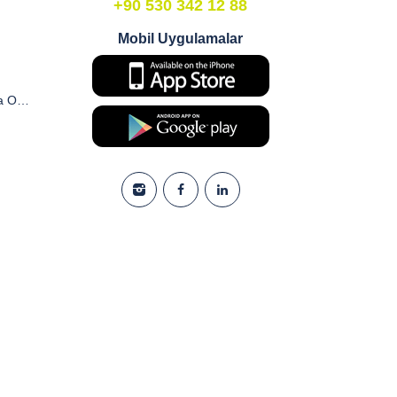
+90 530 342 12 88
Mobil Uygulamalar
Ticari Elektronik İleti ve Pazarlama Onay Formu