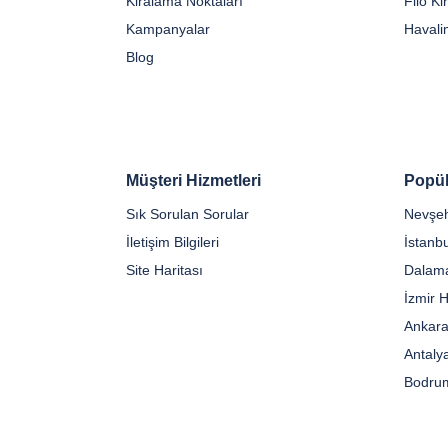
Kiralama Noktaları
Filo K
Kampanyalar
Havali
Blog
Müşteri Hizmetleri
Popül
Sık Sorulan Sorular
Nevşeh
İletişim Bilgileri
Site Haritası
Dalama
İzmir 
Ankara
Antaly
Bodrum