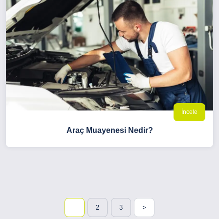
İncele
Araç Muayenesi Nedir?
1
2
3
>