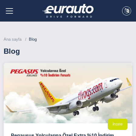
Ana sayfa
Blog
Blog
İncele
Pegausus Yolcularına Özel Extra %10 İndirim