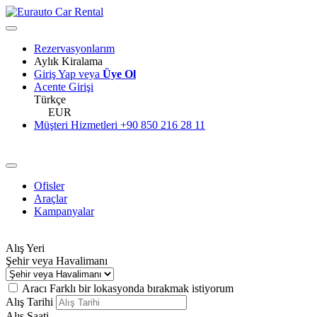
Rezervasyonlarım
Aylık Kiralama
Giriş Yap veya
Üye Ol
Acente Girişi
Türkçe
EUR
Müşteri Hizmetleri
+90 850 216 28 11
Ofisler
Araçlar
Kampanyalar
Alış Yeri
Şehir veya Havalimanı
Aracı Farklı bir lokasyonda bırakmak istiyorum
Alış Tarihi
Alış Saati