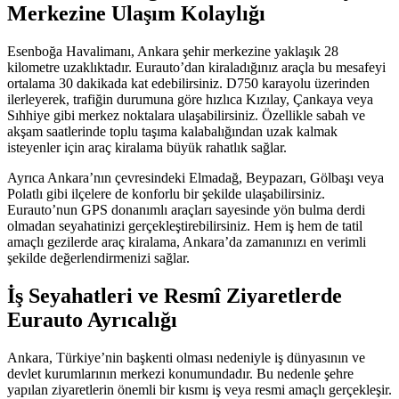
Merkezine Ulaşım Kolaylığı
Esenboğa Havalimanı, Ankara şehir merkezine yaklaşık 28
kilometre uzaklıktadır. Eurauto’dan kiraladığınız araçla bu mesafeyi
ortalama 30 dakikada kat edebilirsiniz. D750 karayolu üzerinden
ilerleyerek, trafiğin durumuna göre hızlıca Kızılay, Çankaya veya
Sıhhiye gibi merkez noktalara ulaşabilirsiniz. Özellikle sabah ve
akşam saatlerinde toplu taşıma kalabalığından uzak kalmak
isteyenler için araç kiralama büyük rahatlık sağlar.
Ayrıca Ankara’nın çevresindeki Elmadağ, Beypazarı, Gölbaşı veya
Polatlı gibi ilçelere de konforlu bir şekilde ulaşabilirsiniz.
Eurauto’nun GPS donanımlı araçları sayesinde yön bulma derdi
olmadan seyahatinizi gerçekleştirebilirsiniz. Hem iş hem de tatil
amaçlı gezilerde araç kiralama, Ankara’da zamanınızı en verimli
şekilde değerlendirmenizi sağlar.
İş Seyahatleri ve Resmî Ziyaretlerde
Eurauto Ayrıcalığı
Ankara, Türkiye’nin başkenti olması nedeniyle iş dünyasının ve
devlet kurumlarının merkezi konumundadır. Bu nedenle şehre
yapılan ziyaretlerin önemli bir kısmı iş veya resmi amaçlı gerçekleşir.