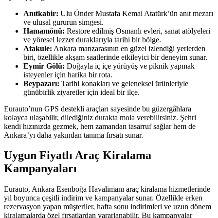
Anıtkabir:
Ulu Önder Mustafa Kemal Atatürk’ün anıt mezarı
ve ulusal gururun simgesi.
Hamamönü:
Restore edilmiş Osmanlı evleri, sanat atölyeleri
ve yöresel lezzet duraklarıyla tarihi bir bölge.
Atakule:
Ankara manzarasının en güzel izlendiği yerlerden
biri, özellikle akşam saatlerinde etkileyici bir deneyim sunar.
Eymir Gölü:
Doğayla iç içe yürüyüş ve piknik yapmak
isteyenler için harika bir rota.
Beypazarı:
Tarihi konakları ve geleneksel ürünleriyle
günübirlik ziyaretler için ideal bir ilçe.
Eurauto’nun GPS destekli araçları sayesinde bu güzergâhlara
kolayca ulaşabilir, dilediğiniz durakta mola verebilirsiniz. Şehri
kendi hızınızda gezmek, hem zamandan tasarruf sağlar hem de
Ankara’yı daha yakından tanıma fırsatı sunar.
Uygun Fiyatlı Araç Kiralama
Kampanyaları
Eurauto, Ankara Esenboğa Havalimanı araç kiralama hizmetlerinde
yıl boyunca çeşitli indirim ve kampanyalar sunar. Özellikle erken
rezervasyon yapan müşteriler, hafta sonu indirimleri ve uzun dönem
kiralamalarda özel fırsatlardan yararlanabilir. Bu kampanyalar