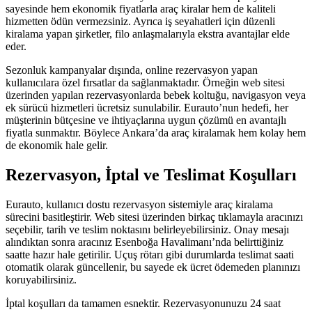
sayesinde hem ekonomik fiyatlarla araç kiralar hem de kaliteli
hizmetten ödün vermezsiniz. Ayrıca iş seyahatleri için düzenli
kiralama yapan şirketler, filo anlaşmalarıyla ekstra avantajlar elde
eder.
Sezonluk kampanyalar dışında, online rezervasyon yapan
kullanıcılara özel fırsatlar da sağlanmaktadır. Örneğin web sitesi
üzerinden yapılan rezervasyonlarda bebek koltuğu, navigasyon veya
ek sürücü hizmetleri ücretsiz sunulabilir. Eurauto’nun hedefi, her
müşterinin bütçesine ve ihtiyaçlarına uygun çözümü en avantajlı
fiyatla sunmaktır. Böylece Ankara’da araç kiralamak hem kolay hem
de ekonomik hale gelir.
Rezervasyon, İptal ve Teslimat Koşulları
Eurauto, kullanıcı dostu rezervasyon sistemiyle araç kiralama
sürecini basitleştirir. Web sitesi üzerinden birkaç tıklamayla aracınızı
seçebilir, tarih ve teslim noktasını belirleyebilirsiniz. Onay mesajı
alındıktan sonra aracınız Esenboğa Havalimanı’nda belirttiğiniz
saatte hazır hale getirilir. Uçuş rötarı gibi durumlarda teslimat saati
otomatik olarak güncellenir, bu sayede ek ücret ödemeden planınızı
koruyabilirsiniz.
İptal koşulları da tamamen esnektir. Rezervasyonunuzu 24 saat