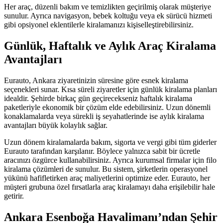
Her araç, düzenli bakım ve temizlikten geçirilmiş olarak müşteriye
sunulur. Ayrıca navigasyon, bebek koltuğu veya ek sürücü hizmeti
gibi opsiyonel eklentilerle kiralamanızı kişiselleştirebilirsiniz.
Günlük, Haftalık ve Aylık Araç Kiralama
Avantajları
Eurauto, Ankara ziyaretinizin süresine göre esnek kiralama
seçenekleri sunar. Kısa süreli ziyaretler için günlük kiralama planları
idealdir. Şehirde birkaç gün geçirecekseniz haftalık kiralama
paketleriyle ekonomik bir çözüm elde edebilirsiniz. Uzun dönemli
konaklamalarda veya sürekli iş seyahatlerinde ise aylık kiralama
avantajları büyük kolaylık sağlar.
Uzun dönem kiralamalarda bakım, sigorta ve vergi gibi tüm giderler
Eurauto tarafından karşılanır. Böylece yalnızca sabit bir ücretle
aracınızı özgürce kullanabilirsiniz. Ayrıca kurumsal firmalar için filo
kiralama çözümleri de sunulur. Bu sistem, şirketlerin operasyonel
yükünü hafifletirken araç maliyetlerini optimize eder. Eurauto, her
müşteri grubuna özel fırsatlarla araç kiralamayı daha erişilebilir hale
getirir.
Ankara Esenboğa Havalimanı’ndan Şehir