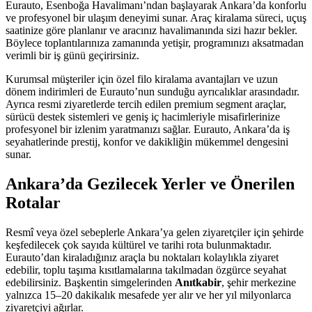
Eurauto, Esenboğa Havalimanı’ndan başlayarak Ankara’da konforlu
ve profesyonel bir ulaşım deneyimi sunar. Araç kiralama süreci, uçuş
saatinize göre planlanır ve aracınız havalimanında sizi hazır bekler.
Böylece toplantılarınıza zamanında yetişir, programınızı aksatmadan
verimli bir iş günü geçirirsiniz.
Kurumsal müşteriler için özel filo kiralama avantajları ve uzun
dönem indirimleri de Eurauto’nun sunduğu ayrıcalıklar arasındadır.
Ayrıca resmi ziyaretlerde tercih edilen premium segment araçlar,
sürücü destek sistemleri ve geniş iç hacimleriyle misafirlerinize
profesyonel bir izlenim yaratmanızı sağlar. Eurauto, Ankara’da iş
seyahatlerinde prestij, konfor ve dakikliğin mükemmel dengesini
sunar.
Ankara’da Gezilecek Yerler ve Önerilen
Rotalar
Resmî veya özel sebeplerle Ankara’ya gelen ziyaretçiler için şehirde
keşfedilecek çok sayıda kültürel ve tarihi rota bulunmaktadır.
Eurauto’dan kiraladığınız araçla bu noktaları kolaylıkla ziyaret
edebilir, toplu taşıma kısıtlamalarına takılmadan özgürce seyahat
edebilirsiniz. Başkentin simgelerinden
Anıtkabir
, şehir merkezine
yalnızca 15–20 dakikalık mesafede yer alır ve her yıl milyonlarca
ziyaretçiyi ağırlar.