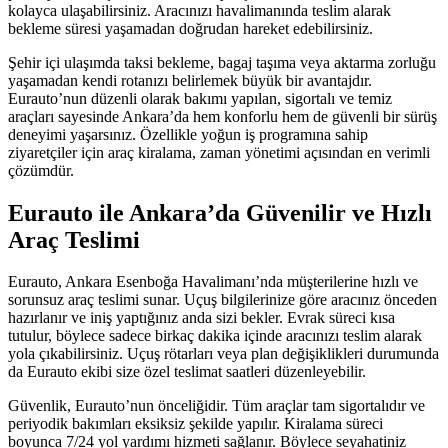
kolayca ulaşabilirsiniz. Aracınızı havalimanında teslim alarak
bekleme süresi yaşamadan doğrudan hareket edebilirsiniz.
Şehir içi ulaşımda taksi bekleme, bagaj taşıma veya aktarma zorluğu
yaşamadan kendi rotanızı belirlemek büyük bir avantajdır.
Eurauto’nun düzenli olarak bakımı yapılan, sigortalı ve temiz
araçları sayesinde Ankara’da hem konforlu hem de güvenli bir sürüş
deneyimi yaşarsınız. Özellikle yoğun iş programına sahip
ziyaretçiler için araç kiralama, zaman yönetimi açısından en verimli
çözümdür.
Eurauto ile Ankara’da Güvenilir ve Hızlı
Araç Teslimi
Eurauto, Ankara Esenboğa Havalimanı’nda müşterilerine hızlı ve
sorunsuz araç teslimi sunar. Uçuş bilgilerinize göre aracınız önceden
hazırlanır ve iniş yaptığınız anda sizi bekler. Evrak süreci kısa
tutulur, böylece sadece birkaç dakika içinde aracınızı teslim alarak
yola çıkabilirsiniz. Uçuş rötarları veya plan değişiklikleri durumunda
da Eurauto ekibi size özel teslimat saatleri düzenleyebilir.
Güvenlik, Eurauto’nun önceliğidir. Tüm araçlar tam sigortalıdır ve
periyodik bakımları eksiksiz şekilde yapılır. Kiralama süreci
boyunca 7/24 yol yardımı hizmeti sağlanır. Böylece seyahatiniz