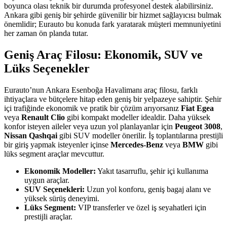
boyunca olası teknik bir durumda profesyonel destek alabilirsiniz.
Ankara gibi geniş bir şehirde güvenilir bir hizmet sağlayıcısı bulmak
önemlidir; Eurauto bu konuda fark yaratarak müşteri memnuniyetini
her zaman ön planda tutar.
Geniş Araç Filosu: Ekonomik, SUV ve
Lüks Seçenekler
Eurauto’nun Ankara Esenboğa Havalimanı araç filosu, farklı
ihtiyaçlara ve bütçelere hitap eden geniş bir yelpazeye sahiptir. Şehir
içi trafiğinde ekonomik ve pratik bir çözüm arıyorsanız
Fiat Egea
veya
Renault Clio
gibi kompakt modeller idealdir. Daha yüksek
konfor isteyen aileler veya uzun yol planlayanlar için
Peugeot 3008
,
Nissan Qashqai
gibi SUV modeller önerilir. İş toplantılarına prestijli
bir giriş yapmak isteyenler içinse
Mercedes-Benz
veya
BMW
gibi
lüks segment araçlar mevcuttur.
Ekonomik Modeller:
Yakıt tasarruflu, şehir içi kullanıma
uygun araçlar.
SUV Seçenekleri:
Uzun yol konforu, geniş bagaj alanı ve
yüksek sürüş deneyimi.
Lüks Segment:
VIP transferler ve özel iş seyahatleri için
prestijli araçlar.