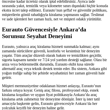
öncesine kadar ücretsiz olarak iptal edebilirsiniz. Ayrıca iade
sırasında yakıt, temizlik veya kilometre sınırı dışındaki hiçbir konuda
ekstra ücret talep edilmez. Eurauto’nun şeffaf ve güvenilir politikası,
müşterilerin gönül rahatlığıyla kiralama yapmasını sağlar. Teslimat
ve iade işlemleri her zaman hızlı, net ve müşteri odaklı yürütülür.
Eurauto Güvencesiyle Ankara’da
Sorunsuz Seyahat Deneyimi
Eurauto, yalnızca araç kiralama hizmeti sunmakla kalmaz; aynı
zamanda sürücülere güvenli, konforlu ve kesintisiz bir deneyim
yaşatır. Tüm araçlar düzenli olarak bakım ve temizlikten geçirilir,
sigorta kapsamı tamdır ve 7/24 yol yardım desteği sağlanır. Olası bir
arıza veya beklenmedik durumda, Eurauto ekibi kısa sürede
alternatif araç veya teknik destek temin eder. Bu sistem, Ankara gibi
yoğun trafiğe sahip bir şehirde seyahatinizi her zaman güvenli hale
getirir.
Müşteri memnuniyetine odaklanan hizmet anlayışı, Eurauto’nun
farkını ortaya koyar. Geniş araç filosu, profesyonel ekip, esnek
kiralama koşulları ve uygun fiyat politikasıyla Ankara’da araç
kiralama artık zahmetsiz bir deneyime dönüşür. İster iş ister tatil
amacıyla başkente gelin, Eurauto güvencesiyle Ankara’da her
yolculuk keyifli bir deneyim haline gelir.