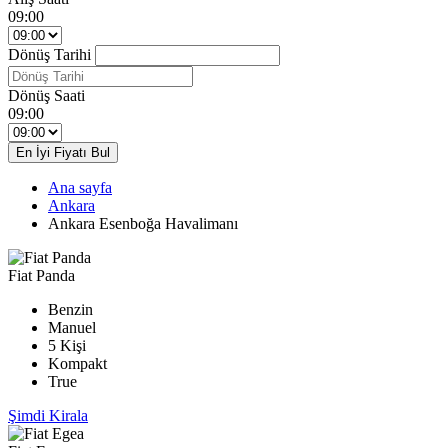
09:00
Dönüş Tarihi
Dönüş Saati
09:00
En İyi Fiyatı Bul
Ana sayfa
Ankara
Ankara Esenboğa Havalimanı
Fiat Panda
Benzin
Manuel
5 Kişi
Kompakt
True
Şimdi Kirala