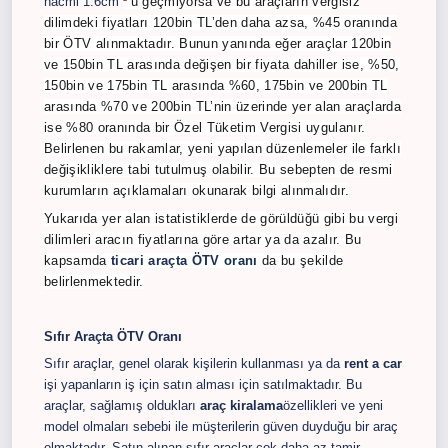
hacmi 1.6cm
³’ü geçmiyorsa ve bu araçların vergisiz
dilimdeki fiyatları 120bin TL’den daha azsa, %45 oranında
bir ÖTV alınmaktadır. Bunun yanında eğer araçlar 120bin
ve 150bin TL arasında değişen bir fiyata dahiller ise, %50,
150bin ve 175bin TL arasında %60, 175bin ve 200bin TL
arasında %70 ve 200bin TL’nin üzerinde yer alan araçlarda
ise %80 oranında bir Özel Tüketim Vergisi uygulanır.
Belirlenen bu rakamlar, yeni yapılan düzenlemeler ile farklı
değişikliklere tabi tutulmuş olabilir. Bu sebepten de resmi
kurumların açıklamaları okunarak bilgi alınmalıdır.
Yukarıda yer alan istatistiklerde de görüldüğü gibi bu vergi
dilimleri aracın fiyatlarına göre artar ya da azalır. Bu
kapsamda
ticari araçta ÖTV oranı
da bu şekilde
belirlenmektedir.
Sıfır Araçta ÖTV Oranı
Sıfır araçlar, genel olarak kişilerin kullanması ya da
rent a car
işi yapanların iş için satın alması için satılmaktadır. Bu
araçlar, sağlamış oldukları
araç kiralama
özellikleri ve yeni
model olmaları sebebi ile müşterilerin güven duyduğu bir araç
olmaktadır. Satın alınan sıfır araçlar çok daha az tamir