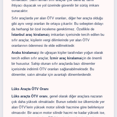
ihtiyacı duyacak ve yol üzerinde güvenilir bir sürüş imkanı
sunacaktır.
Sıfır araçlarda yer alan ÖTV oranları, diğer her araçta olduğu
gibi aynı vergi oranları ile ortaya çıkarılır. Bu sebepten dolayı
da herhangi bir özel inceleme gerektirmez. Özellikle de
İstanbul araç kiralama
iş imkanları içerisinde tercih edilen bu
sıfır araçlar, kişilerin vergi dilimlerinde yer alan ÖTV
oranlarının ödenmesi ile elde edilmektedir.
Araba kiralama
işi ile uğraşan kişiler tarafından yoğun olarak
tercih edilen sıfır araçlar,
İzmir araç kiralama
için de önemli
bir husustur. Sahip olunan sıfır araçlarda bazı dönemler
içerisinde indirimli ÖTV oranları sağlanabilmektedir. Bu
dönemler, satın almalar için avantajlı dönemlerdendir.
Lüks Araçta ÖTV Oranı
Lüks araçta ÖTV oranı
, genel olarak diğer araçlara nazaran
çok daha yüksek olmaktadır. Bunun sebebi ise ülkemizde yer
alan ÖTV’lerin yüksek motor silindir hacmine göre belirleniyor
olmasıdır. Bir aracın motor silindir hacmi ne kadar yüksek ise,