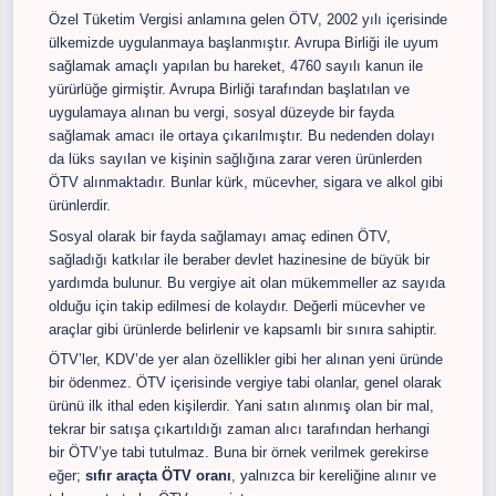
Özel Tüketim Vergisi anlamına gelen ÖTV, 2002 yılı içerisinde
ülkemizde uygulanmaya başlanmıştır. Avrupa Birliği ile uyum
sağlamak amaçlı yapılan bu hareket, 4760 sayılı kanun ile
yürürlüğe girmiştir. Avrupa Birliği tarafından başlatılan ve
uygulamaya alınan bu vergi, sosyal düzeyde bir fayda
sağlamak amacı ile ortaya çıkarılmıştır. Bu nedenden dolayı
da lüks sayılan ve kişinin sağlığına zarar veren ürünlerden
ÖTV alınmaktadır. Bunlar kürk, mücevher, sigara ve alkol gibi
ürünlerdir.
Sosyal olarak bir fayda sağlamayı amaç edinen ÖTV,
sağladığı katkılar ile beraber devlet hazinesine de büyük bir
yardımda bulunur. Bu vergiye ait olan mükemmeller az sayıda
olduğu için takip edilmesi de kolaydır. Değerli mücevher ve
araçlar gibi ürünlerde belirlenir ve kapsamlı bir sınıra sahiptir.
ÖTV’ler, KDV’de yer alan özellikler gibi her alınan yeni üründe
bir ödenmez. ÖTV içerisinde vergiye tabi olanlar, genel olarak
ürünü ilk ithal eden kişilerdir. Yani satın alınmış olan bir mal,
tekrar bir satışa çıkartıldığı zaman alıcı tarafından herhangi
bir ÖTV’ye tabi tutulmaz. Buna bir örnek verilmek gerekirse
eğer;
sıfır araçta ÖTV oranı
, yalnızca bir kereliğine alınır ve