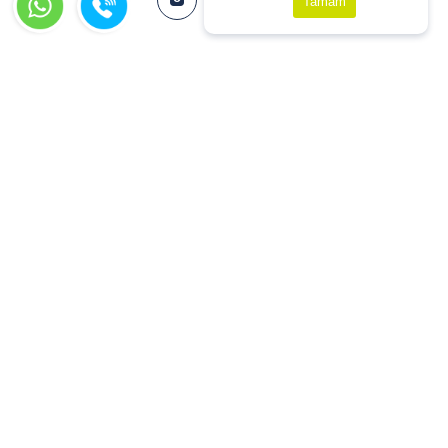
Tamam
Eurauto'da ödemeleriniz 100% güven altında.
Copyright © 2026 www.eurauto.com.tr