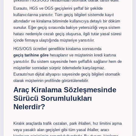
şirketinin HGS/OGS hesabından otomatik olarak tahsil edilir.
Eurauto, HGS ve OGS geçişlerini şeffaf bir şekilde
kullanıcılarına yansıtır. Tüm geçiş bilgileri sistemde kayıt
altındadır ve kiralama bitiminde kullanıcıya detaylı bir döküm
sunulur. Eğer geçiş sırasında bakiye yetersizliği veya sistem
hatası nedeniyle cezalı geçiş oluşursa, ilgili tutar yasal süresi
içinde firmaya ulaştığında müşteriye yansıtılır.
HGS/OGS ücretleri genellikle kiralama sonrasında
geçiş tarihine göre
hesaplanır ve müşterinin kredi kartına
yansıtılır. Bu sistem sayesinde hem şeffaflık sağlanır hem de
müşteriler sonradan sürpriz ödemelerle karşılaşmaz.
Eurauto'nun dijital altyapısı sayesinde geçiş bilgileri otomatik
olarak müşterinin profilinde görüntülenebilir.
Araç Kiralama Sözleşmesinde
Sürücü Sorumlulukları
Nelerdir?
Kiralık araçlarda trafik cezaları, park ihlalleri, hız limitini aşma
veya yasaklı alan geçişleri gibi tüm yasal ihlaller, aracı