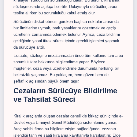
kiralayan sürücünün sorumluluğundadır. Bu durum, kiralama
sözleşmesinde açıkça belirtilir. Dolayısıyla sürücüler, aracı
teslim alırken bu sorumluluğu kabul etmiş olur.
Sürücünün dikkat etmesi gereken başlıca noktalar arasında
hız limitlerine uymak, park yasaklarını gözetmek ve geçiş
ücretlerini zamanında ödemek bulunur. Ayrıca, ceza bildirimi
geldiğinde yasal itiraz süresi içinde gerekli işlemleri yapmak
da sürücüye aittir.
Eurauto, sözleşme imzalanmadan önce tüm kullanıcılarına bu
sorumluluklar hakkında bilgilendirme yapar. Böylece
müşteriler, ceza veya ücretlendirme durumunda herhangi bir
belirsizlik yaşamaz. Bu yaklaşım, hem güven hem de
şeffaflık açısından büyük önem taşır.
Cezaların Sürücüye Bildirilme
ve Tahsilat Süreci
Kiralık araçlarda oluşan cezalar genellikle birkaç gün içinde e-
Devlet veya Emniyet Genel Müdürlüğü sistemlerine yansır.
Araç sahibi firma bu bilgilere erişim sağladığında, cezanın
işlendiği tarih ve saati kiralama kayıtlarıyla karşılaştırır. Elde