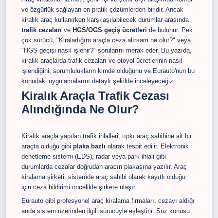
ve özgürlük sağlayan en pratik çözümlerden biridir. Ancak
kiralık araç kullanırken karşılaşılabilecek durumlar arasında
trafik cezaları
ve
HGS/OGS geçiş ücretleri
de bulunur. Pek
çok sürücü, "Kiraladığım araçla ceza alırsam ne olur?" veya
"HGS geçişi nasıl işlenir?" sorularını merak eder. Bu yazıda,
kiralık araçlarda trafik cezaları ve otoyol ücretlerinin nasıl
işlendiğini, sorumlulukların kimde olduğunu ve Eurauto'nun bu
konudaki uygulamalarını detaylı şekilde inceleyeceğiz.
Kiralık Araçla Trafik Cezası
Alındığında Ne Olur?
Kiralık araçla yapılan trafik ihlalleri, tıpkı araç sahibine ait bir
araçta olduğu gibi
plaka bazlı
olarak tespit edilir. Elektronik
denetleme sistemi (EDS), radar veya park ihlali gibi
durumlarda cezalar doğrudan aracın plakasına yazılır. Araç
kiralama şirketi, sistemde araç sahibi olarak kayıtlı olduğu
için ceza bildirimi öncelikle şirkete ulaşır.
Eurauto gibi profesyonel araç kiralama firmaları, cezayı aldığı
anda sistem üzerinden ilgili sürücüyle eşleştirir. Söz konusu