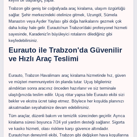
keyifli bir başlangıç yapar.
Trabzon gibi geniş bir coğrafyada araç kiralama, ulaşım özgürlüğü
sağlar. Şehir merkezindeki otelinize gitmek, Uzungöl, Sümela
Manastırı veya Ayder Yaylası gibi doğa harikalarını gezmek çok
daha kolay hale gelir. Eurauto'nun Trabzon'daki profesyonel hizmeti
sayesinde, Karadeniz'in büyüleyici rotalarını dilediğiniz gibi
keşfedebilirsiniz.
Eurauto ile Trabzon'da Güvenilir
ve Hızlı Araç Teslimi
Eurauto, Trabzon Havalimanı araç kiralama hizmetinde hız, güven
ve müşteri memnuniyetini ön planda tutar. Uçuş bilgileriniz
alındıktan sonra aracınız önceden hazırlanır ve siz terminale
ulaştığınızda teslim edilir. Uçuş rötar yapsa bile Eurauto ekibi sizi
bekler ve ekstra ücret talep etmez. Böylece her koşulda planınızı
aksatmadan seyahatinize devam edebilirsiniz.
Tüm araçlar, düzenli bakım ve temizlik sürecinden geçirilir. Ayrıca
kiralama süresi boyunca 7/24 yol yardım desteği sağlanır. Sigorta
ve kasko hizmeti, olası risklere karşı güvence altındadır.
Eurauto'nun deneyimli ekibi, Trabzon gibi değişken hava koşullarına