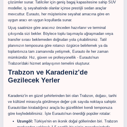
çözümler sunar. Tatilciler için geniş bagaj kapasitesine sahip SUV
modeller, iş seyahatinde olanlar içinse prestijli sedan araçlar
mevcuttur. Eurauto, her müşterisine seyahat amacına göre en
uygun aracı en uygun koşullarda sunar.
Uçuş saatinize göre aracınız önceden hazırlanır ve terminal
çıkışında sizi bekler. Böylece toplu taşımayla uğraşmadan veya
transfer sırası beklemeden doğrudan yola çıkabilirsiniz. Tatil
planınızın temposuna göre rotanızı özgürce belirlemek ya da
toplantınıza tam zamanında yetişmek, Eurauto ile her zaman
mümkündür. Hız, güven ve profesyonellik - Eurauto'nun
Trabzon'daki hizmet anlayışının temelini oluşturur.
Trabzon ve Karadeniz'de
Gezilecek Yerler
Karadeniz'in en güzel şehirlerinden biri olan Trabzon, doğası, tarihi
ve kültürel mirasıyla görülmeye değer çok sayıda noktaya sahiptir.
Eurauto'dan kiraladığınız araçla bu güzellikleri kendi temponuza
göre keşfedebilirsiniz. İşte Eurauto'nun önerdiği popüler rotalar:
Uzungöl:
Türkiye'nin en ikonik doğal göllerinden biri. Trabzon