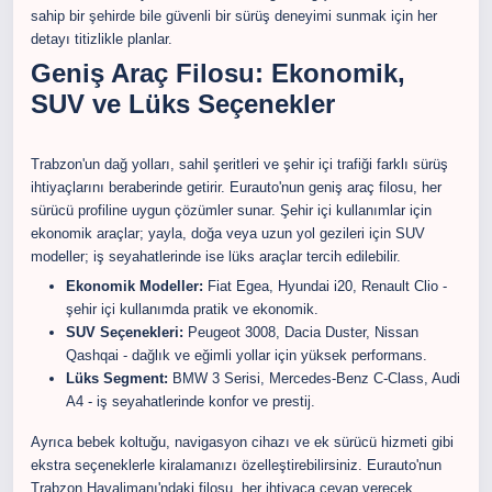
sahip bir şehirde bile güvenli bir sürüş deneyimi sunmak için her
detayı titizlikle planlar.
Geniş Araç Filosu: Ekonomik,
SUV ve Lüks Seçenekler
Trabzon'un dağ yolları, sahil şeritleri ve şehir içi trafiği farklı sürüş
ihtiyaçlarını beraberinde getirir. Eurauto'nun geniş araç filosu, her
sürücü profiline uygun çözümler sunar. Şehir içi kullanımlar için
ekonomik araçlar; yayla, doğa veya uzun yol gezileri için SUV
modeller; iş seyahatlerinde ise lüks araçlar tercih edilebilir.
Ekonomik Modeller:
Fiat Egea, Hyundai i20, Renault Clio -
şehir içi kullanımda pratik ve ekonomik.
SUV Seçenekleri:
Peugeot 3008, Dacia Duster, Nissan
Qashqai - dağlık ve eğimli yollar için yüksek performans.
Lüks Segment:
BMW 3 Serisi, Mercedes-Benz C-Class, Audi
A4 - iş seyahatlerinde konfor ve prestij.
Ayrıca bebek koltuğu, navigasyon cihazı ve ek sürücü hizmeti gibi
ekstra seçeneklerle kiralamanızı özelleştirebilirsiniz. Eurauto'nun
Trabzon Havalimanı'ndaki filosu, her ihtiyaca cevap verecek