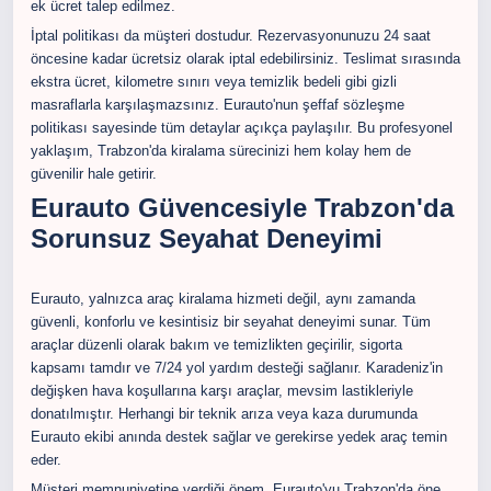
ek ücret talep edilmez.
İptal politikası da müşteri dostudur. Rezervasyonunuzu 24 saat
öncesine kadar ücretsiz olarak iptal edebilirsiniz. Teslimat sırasında
ekstra ücret, kilometre sınırı veya temizlik bedeli gibi gizli
masraflarla karşılaşmazsınız. Eurauto'nun şeffaf sözleşme
politikası sayesinde tüm detaylar açıkça paylaşılır. Bu profesyonel
yaklaşım, Trabzon'da kiralama sürecinizi hem kolay hem de
güvenilir hale getirir.
Eurauto Güvencesiyle Trabzon'da
Sorunsuz Seyahat Deneyimi
Eurauto, yalnızca araç kiralama hizmeti değil, aynı zamanda
güvenli, konforlu ve kesintisiz bir seyahat deneyimi sunar. Tüm
araçlar düzenli olarak bakım ve temizlikten geçirilir, sigorta
kapsamı tamdır ve 7/24 yol yardım desteği sağlanır. Karadeniz'in
değişken hava koşullarına karşı araçlar, mevsim lastikleriyle
donatılmıştır. Herhangi bir teknik arıza veya kaza durumunda
Eurauto ekibi anında destek sağlar ve gerekirse yedek araç temin
eder.
Müşteri memnuniyetine verdiği önem, Eurauto'yu Trabzon'da öne