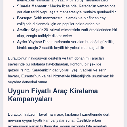
merkezden yaklaşık 1,5 saatlik bir sürüş mesafesindedir.
Sümela Manastırı:
Maçka ilçesinde, Karadağ'ın yamacında
yer alan tarihi yapı, eşsiz manzarasıyla mutlaka görülmelidir.
Boztepe:
Şehir manzarasını izlemek ve bir fincan çay
eşliğinde dinlenmek için en popüler noktalardan biri.
Atatürk Köşkü:
20. yüzyıl mimarisinin zarif örneklerinden biri
olup, zengin tarihiyle dikkat çeker.
Ayder Yaylası:
Rize sınırlarında yer alan bu doğal güzellik,
kiralık araçla 2 saatlik keyifli bir yolculukla ulaşılabilir.
Eurauto'nun navigasyon destekli ve tam donanımlı araçları
sayesinde bu rotalarda kaybolmadan, konforlu bir şekilde
gezebilirsiniz. Karadeniz'in dağ yolları, yeşil vadileri ve serin
havası, Eurauto'nun kaliteli hizmetiyle birleştiğinde unutulmaz bir
seyahat deneyimi sunar.
Uygun Fiyatlı Araç Kiralama
Kampanyaları
Eurauto, Trabzon Havalimanı araç kiralama hizmetlerinde dört
mevsim uygun fiyatlı kampanyalar sunar. Özellikle erken
rezervasyon yapan kullanıcılar, yoğun sezonda bile avantajlı