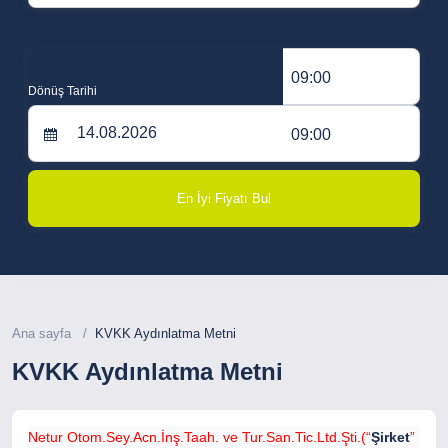
09:00
Dönüş Tarihi
09:00
En İyi Fiyatı Bul
Ana sayfa
KVKK Aydınlatma Metni
KVKK Aydınlatma Metni
Netur Otom.Sey.Acn.İnş.Taah. ve Tur.San.Tic.Ltd.Şti.(“
Şirket
”