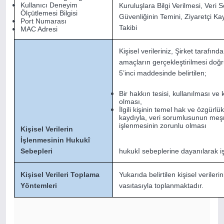
Kullanıcı Deneyim
Kuruluşlara Bilgi Verilmesi, Veri
Ölçütlemesi Bilgisi
Güvenliğinin Temini, Ziyaretçi Ka
Port Numarası
Takibi
MAC Adresi
Kişisel verileriniz, Şirket tarafın
amaçların gerçekleştirilmesi doğ
5’inci maddesinde belirtilen;
Bir hakkın tesisi, kullanılması ve
olması,
İlgili kişinin temel hak ve özgür
kaydıyla, veri sorumlusunun meşru
işlenmesinin zorunlu olması
Kişisel Verilerin
İşlenmesinin Hukukî
Sebepleri
hukukî sebeplerine dayanılarak i
Kişisel Verileri Toplama
Yukarıda belirtilen kişisel verileri
Yöntemleri
vasıtasıyla toplanmaktadır.