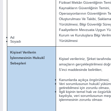
Fiziksel Mekân Güvenliğinin Temi
Kaynakların Güvenliğinin Temini,
Operasyonlarının Güvenliğinin Tem
Oluşturulması Ve Takibi, Saklama 
Yürütülmesi, Bilgi Güvenliği Süre
Faaliyetlerin Mevzuata Uygun Yürü
Kurum ve Kuruluşlara Bilgi Verilmes
Ad
Yürütülmesi
Soyadı
Kişisel Verilerin
İşlenmesinin Hukukî
Kişisel verileriniz, Şirket tarafın
Sebepleri
amaçların gerçekleştirilmesi doğ
5’inci maddesinde belirtilen;
Kanunlarda açıkça öngörülmesi,
Veri sorumlusunun hukukî yüküm
getirebilmesi için zorunlu olması,
İlgili kişinin temel hak ve özgür
kaydıyla, veri sorumlusunun meşru
işlenmesinin zorunlu olması