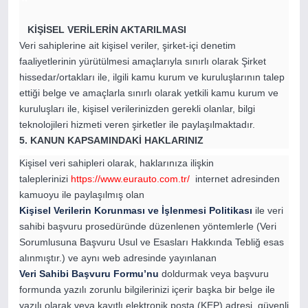
KİŞİSEL VERİLERİN AKTARILMASI
Veri sahiplerine ait kişisel veriler, şirket-içi denetim
faaliyetlerinin yürütülmesi amaçlarıyla sınırlı olarak Şirket
hissedar/ortakları ile, ilgili kamu kurum ve kuruluşlarının talep
ettiği belge ve amaçlarla sınırlı olarak yetkili kamu kurum ve
kuruluşları ile, kişisel verilerinizden gerekli olanlar, bilgi
teknolojileri hizmeti veren şirketler ile paylaşılmaktadır.
5. KANUN KAPSAMINDAKİ HAKLARINIZ
Kişisel veri sahipleri olarak, haklarınıza ilişkin
taleplerinizi
https://www.eurauto.com.tr/
internet adresinden
kamuoyu ile paylaşılmış olan
Kişisel Verilerin Korunması ve İşlenmesi Politikası
ile veri
sahibi başvuru prosedüründe düzenlenen yöntemlerle (Veri
Sorumlusuna Başvuru Usul ve Esasları Hakkında Tebliğ esas
alınmıştır.) ve aynı web adresinde yayınlanan
Veri Sahibi Başvuru Formu’nu
doldurmak veya başvuru
formunda yazılı zorunlu bilgilerinizi içerir başka bir belge ile
yazılı olarak veya kayıtlı elektronik posta (KEP) adresi, güvenli