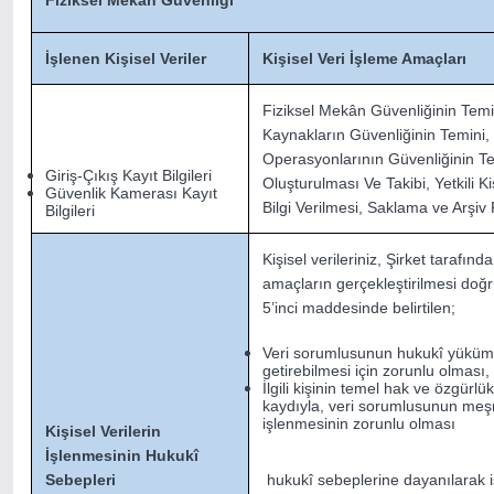
Fiziksel Mekan Güvenliği
İşlenen Kişisel Veriler
Kişisel Veri İşleme Amaçları
Fiziksel Mekân Güvenliğinin Temi
Kaynakların Güvenliğinin Temini,
Operasyonlarının Güvenliğinin Tem
Giriş-Çıkış Kayıt Bilgileri
Oluşturulması Ve Takibi, Yetkili K
Güvenlik Kamerası Kayıt
Bilgi Verilmesi, Saklama ve Arşiv 
Bilgileri
Kişisel verileriniz, Şirket tarafın
amaçların gerçekleştirilmesi doğ
5’inci maddesinde belirtilen;
Veri sorumlusunun hukukî yüküm
getirebilmesi için zorunlu olması,
İlgili kişinin temel hak ve özgür
kaydıyla, veri sorumlusunun meşru
işlenmesinin zorunlu olması
Kişisel Verilerin
İşlenmesinin Hukukî
Sebepleri
hukukî sebeplerine dayanılarak i