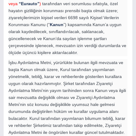
veya
“Eurauto”
)
tarafından veri sorumlusu sıfatıyla, özel
hayatın gizliliğinin korunması prensibi başta olmak üzere;
ziyaretçilerimizin kişisel verileri 6698 sayılı Kişisel Verilerin
Korunması Kanunu (“
Kanun
”) kapsamında Kanun’a uygun
olarak kaydedilecek, sınıflandırılacak, saklanacak,
güncellenecek ve Kanun’da sayılan işlenme şartları
çerçevesinde işlenecek, mevzuatın izin verdiği durumlarda ve
ölçüde üçüncü kişilere aktarılacaktır.
İşbu Aydınlatma Metni, yürürlükte bulunan ilgili mevzuata ve
başta Kanun olmak üzere, Kurul tarafından yayımlanan
yönetmelik, tebliğ, karar ve rehberlerde gösterilen kurallara
uygun olarak hazırlanmıştır. Şirket tarafından Ziyaretçi
Aydınlatma Metni’nin yayım tarihinden sonra Kanun veya ilgili
sair mevzuatta değişiklik olması ve Ziyaretçi Aydınlatma
Metni’nin söz konusu değişiklikle uyumsuz hale gelmesi
durumunda değiştirilen hüküm ve kurallar uygulama alanı
bulacaktır. Kurul tarafından yayımlanan bilumum tebliğ, karar
ve rehberler Şirketimiz tarafından takip edilmekte, Ziyaretçi
Aydınlatma Metni ile öngörülen kurallar güncel tutulmaktadır.