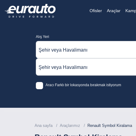
Ofisler
Araçlar
Kamp
Alış Yeri
Şehir veya Havalimanı
Şehir veya Havalimanı
Aracı Farklı bir lokasyonda bırakmak istiyorum
Ana sayfa
Araçlarımız
Renault Symbol Kiralama