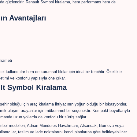
unu da güçlendirir. Renault Symbol kiralama, hem performans hem de
n Avantajları
hizmeti
kullanıcılar hem de kurumsal filolar için ideal bir tercihtir. Özellikle
ketimi ve konforlu yapısıyla öne çıkar.
ult Symbol Kiralama
r şehir olduğu için araç kiralama ihtiyacının yoğun olduğu bir lokasyondur.
mik ulaşım arayanlar için mükemmel bir seçenektir. Kompakt boyutlarıyla
manda uzun yollarda da konforlu bir sürüş sağlar.
ymbol modelleri, Adnan Menderes Havalimanı, Alsancak, Bornova veya
llanıcılar, teslim ve iade noktalarını kendi planlarına göre belirleyebilirler.