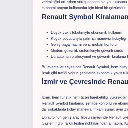
verimliliğini artırırken sürüş dengesi ve yol tutuş
ekonomi arayan kullanıcılar için ideal bir çözümdür.
Renault Symbol Kiralamanı
Düşük yakıt tüketimiyle ekonomik kullanım
Küçük boyutlarıyla şehir içi manevra kolaylığı
Geniş bagaj hacmi ve iç mekân konforu
Modern güvenlik sistemleriyle güvenli sürüş
Eurauto’nun profesyonel ve güvenilir kiralama 
Bu avantajlar sayesinde Renault Symbol, hem bireysel 
İzmir gibi trafiği yoğun şehirlerde ekonomik yakıt tü
İzmir ve Çevresinde Rena
İzmir, hem turistik hem ticari hareketliliği yüksek bi
Renault Symbol kiralama, şehirde konforlu ve ekono
dar sokaklarda kolay manevra imkânı sunar, aynı za
Eurauto’nun geniş araç filosu sayesinde Renault S
Gaziemir gibi farklı teslim noktalarından alınabilir. Ku