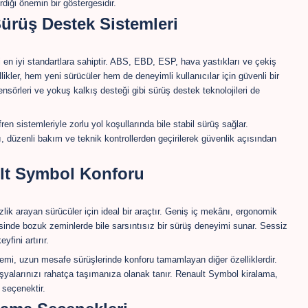
iği önemin bir göstergesidir.
ürüş Destek Sistemleri
n iyi standartlara sahiptir. ABS, EBD, ESP, hava yastıkları ve çekiş
llikler, hem yeni sürücüler hem de deneyimli kullanıcılar için güvenli bir
ensörleri ve yokuş kalkış desteği gibi sürüş destek teknolojileri de
n sistemleriyle zorlu yol koşullarında bile stabil sürüş sağlar.
, düzenli bakım ve teknik kontrollerden geçirilerek güvenlik açısından
lt Symbol Konforu
ik arayan sürücüler için ideal bir araçtır. Geniş iç mekânı, ergonomik
inde bozuk zeminlerde bile sarsıntısız bir sürüş deneyimi sunar. Sessiz
fini artırır.
stemi, uzun mesafe sürüşlerinde konforu tamamlayan diğer özelliklerdir.
eşyalarınızı rahatça taşımanıza olanak tanır. Renault Symbol kiralama,
r seçenektir.