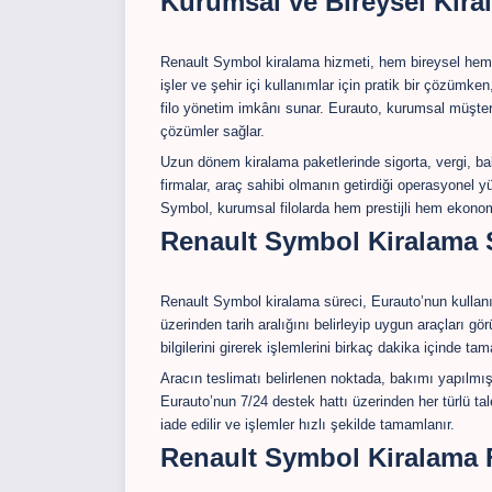
Kurumsal ve Bireysel Kira
Renault Symbol kiralama hizmeti, hem bireysel hem d
işler ve şehir içi kullanımlar için pratik bir çözümk
filo yönetim imkânı sunar. Eurauto, kurumsal müşteri
çözümler sağlar.
Uzun dönem kiralama paketlerinde sigorta, vergi, ba
firmalar, araç sahibi olmanın getirdiği operasyonel
Symbol, kurumsal filolarda hem prestijli hem ekonomi
Renault Symbol Kiralama 
Renault Symbol kiralama süreci, Eurauto’nun kullanıc
üzerinden tarih aralığını belirleyip uygun araçları 
bilgilerini girerek işlemlerini birkaç dakika içinde tam
Aracın teslimatı belirlenen noktada, bakımı yapılmış 
Eurauto’nun 7/24 destek hattı üzerinden her türlü tal
iade edilir ve işlemler hızlı şekilde tamamlanır.
Renault Symbol Kiralama F