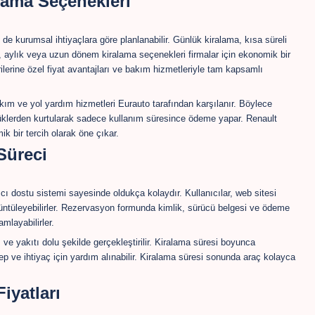
lama Seçenekleri
e kurumsal ihtiyaçlara göre planlanabilir. Günlük kiralama, kısa süreli
en, aylık veya uzun dönem kiralama seçenekleri firmalar için ekonomik bir
lerine özel fiyat avantajları ve bakım hizmetleriyle tam kapsamlı
kım ve yol yardım hizmetleri Eurauto tarafından karşılanır. Böylece
 yüklerden kurtularak sadece kullanım süresince ödeme yapar. Renault
k bir tercih olarak öne çıkar.
Süreci
ı dostu sistemi sayesinde oldukça kolaydır. Kullanıcılar, web sitesi
görüntüleyebilirler. Rezervasyon formunda kimlik, sürücü belgesi ve ödeme
amlayabilirler.
ve yakıtı dolu şekilde gerçekleştirilir. Kiralama süresi boyunca
ep ve ihtiyaç için yardım alınabilir. Kiralama süresi sonunda araç kolayca
iyatları