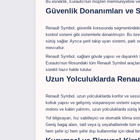
Bu esneklik, Eurauto’nun müşteri memnuniyetine verd
Güvenlik Donanımları ve S
Renault Symbol, güvenlik konusunda segmentindeki e
kontrol sistemi gibi sistemlerle donatılmıştır. Bu öze
sürüş sağlar. Ayrıca şerit takip uyarı sistemi, park s
mevcuttur.
Renault Symbol, sağlam gövde yapısı ve dayanıklı fre
Eurauto’nun filosundaki tüm Renault Symbol araçları
sürekli hazır halde tutulur.
Uzun Yolculuklarda Renau
Renault Symbol, uzun yolculuklarda konfor ve sessizl
koltuk yapısı ve gelişmiş süspansiyon sistemi sayes
motoru ve kabin yalıtımı, uzun yolculuklarda sürüş key
Yol bilgisayarı, hız sabitleyici ve otomatik klima si
Geniş bagaj alanı, tatil veya iş seyahatlerinde tüm 
hem şehir içi hem şehir dışı kullanımlar için ideal bi