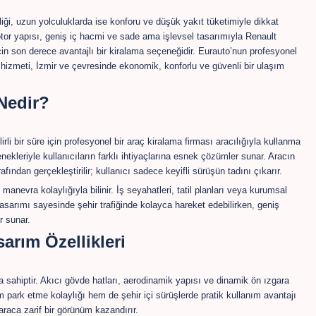
liği, uzun yolculuklarda ise konforu ve düşük yakıt tüketimiyle dikkat
otor yapısı, geniş iç hacmi ve sade ama işlevsel tasarımıyla Renault
çin son derece avantajlı bir kiralama seçeneğidir. Eurauto’nun profesyonel
hizmeti, İzmir ve çevresinde ekonomik, konforlu ve güvenli bir ulaşım
Nedir?
li bir süre için profesyonel bir araç kiralama firması aracılığıyla kullanma
nekleriyle kullanıcıların farklı ihtiyaçlarına esnek çözümler sunar. Aracın
fından gerçekleştirilir; kullanıcı sadece keyifli sürüşün tadını çıkarır.
 manevra kolaylığıyla bilinir. İş seyahatleri, tatil planları veya kurumsal
 tasarımı sayesinde şehir trafiğinde kolayca hareket edebilirken, geniş
r sunar.
arım Özellikleri
 sahiptir. Akıcı gövde hatları, aerodinamik yapısı ve dinamik ön ızgara
park etme kolaylığı hem de şehir içi sürüşlerde pratik kullanım avantajı
araca zarif bir görünüm kazandırır.