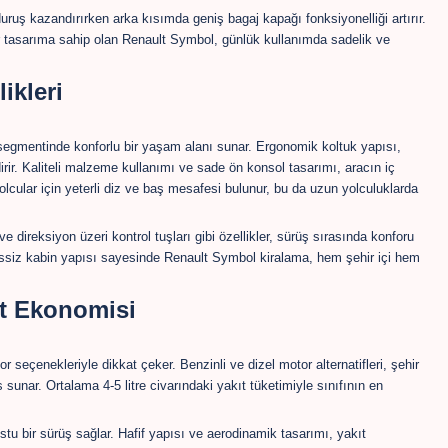
 duruş kazandırırken arka kısımda geniş bagaj kapağı fonksiyonelliği artırır.
r tasarıma sahip olan Renault Symbol, günlük kullanımda sadelik ve
ikleri
egmentinde konforlu bir yaşam alanı sunar. Ergonomik koltuk yapısı,
rir. Kaliteli malzeme kullanımı ve sade ön konsol tasarımı, aracın iç
lcular için yeterli diz ve baş mesafesi bulunur, bu da uzun yolculuklarda
e direksiyon üzeri kontrol tuşları gibi özellikler, sürüş sırasında konforu
 sessiz kabin yapısı sayesinde Renault Symbol kiralama, hem şehir içi hem
ıt Ekonomisi
 seçenekleriyle dikkat çeker. Benzinli ve dizel motor alternatifleri, şehir
sunar. Ortalama 4-5 litre civarındaki yakıt tüketimiyle sınıfının en
tu bir sürüş sağlar. Hafif yapısı ve aerodinamik tasarımı, yakıt