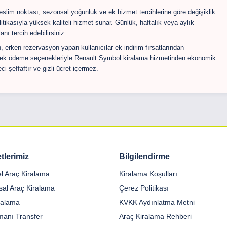
teslim noktası, sezonsal yoğunluk ve ek hizmet tercihlerine göre değişiklik
olitikasıyla yüksek kaliteli hizmet sunar. Günlük, haftalık veya aylık
nı tercih edebilirsiniz.
 erken rezervasyon yapan kullanıcılar ek indirim fırsatlarından
snek ödeme seçenekleriyle Renault Symbol kiralama hizmetinden ekonomik
ci şeffaftır ve gizli ücret içermez.
tlerimiz
Bilgilendirme
el Araç Kiralama
Kiralama Koşulları
al Araç Kiralama
Çerez Politikası
iralama
KVKK Aydınlatma Metni
manı Transfer
Araç Kiralama Rehberi