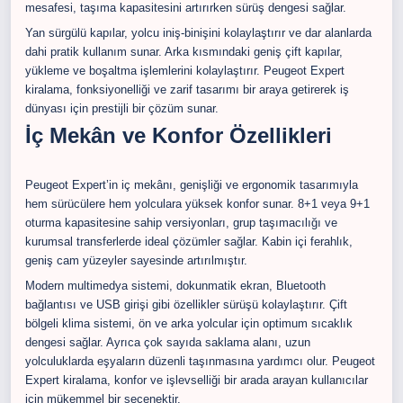
mesafesi, taşıma kapasitesini artırırken sürüş dengesi sağlar.
Yan sürgülü kapılar, yolcu iniş-binişini kolaylaştırır ve dar alanlarda
dahi pratik kullanım sunar. Arka kısmındaki geniş çift kapılar,
yükleme ve boşaltma işlemlerini kolaylaştırır. Peugeot Expert
kiralama, fonksiyonelliği ve zarif tasarımı bir araya getirerek iş
dünyası için prestijli bir çözüm sunar.
İç Mekân ve Konfor Özellikleri
Peugeot Expert’in iç mekânı, genişliği ve ergonomik tasarımıyla
hem sürücülere hem yolculara yüksek konfor sunar. 8+1 veya 9+1
oturma kapasitesine sahip versiyonları, grup taşımacılığı ve
kurumsal transferlerde ideal çözümler sağlar. Kabin içi ferahlık,
geniş cam yüzeyler sayesinde artırılmıştır.
Modern multimedya sistemi, dokunmatik ekran, Bluetooth
bağlantısı ve USB girişi gibi özellikler sürüşü kolaylaştırır. Çift
bölgeli klima sistemi, ön ve arka yolcular için optimum sıcaklık
dengesi sağlar. Ayrıca çok sayıda saklama alanı, uzun
yolculuklarda eşyaların düzenli taşınmasına yardımcı olur. Peugeot
Expert kiralama, konfor ve işlevselliği bir arada arayan kullanıcılar
için mükemmel bir seçenektir.