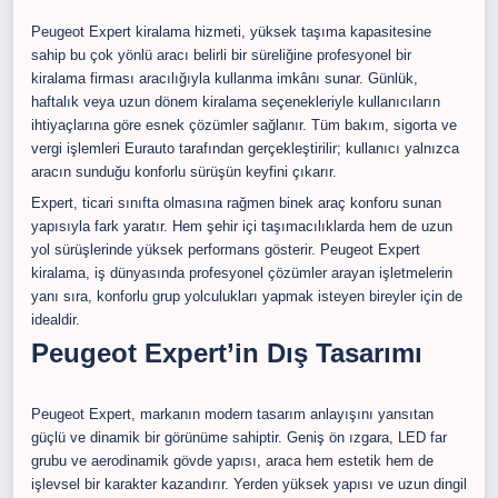
Peugeot Expert kiralama hizmeti, yüksek taşıma kapasitesine
sahip bu çok yönlü aracı belirli bir süreliğine profesyonel bir
kiralama firması aracılığıyla kullanma imkânı sunar. Günlük,
haftalık veya uzun dönem kiralama seçenekleriyle kullanıcıların
ihtiyaçlarına göre esnek çözümler sağlanır. Tüm bakım, sigorta ve
vergi işlemleri Eurauto tarafından gerçekleştirilir; kullanıcı yalnızca
aracın sunduğu konforlu sürüşün keyfini çıkarır.
Expert, ticari sınıfta olmasına rağmen binek araç konforu sunan
yapısıyla fark yaratır. Hem şehir içi taşımacılıklarda hem de uzun
yol sürüşlerinde yüksek performans gösterir. Peugeot Expert
kiralama, iş dünyasında profesyonel çözümler arayan işletmelerin
yanı sıra, konforlu grup yolculukları yapmak isteyen bireyler için de
idealdir.
Peugeot Expert’in Dış Tasarımı
Peugeot Expert, markanın modern tasarım anlayışını yansıtan
güçlü ve dinamik bir görünüme sahiptir. Geniş ön ızgara, LED far
grubu ve aerodinamik gövde yapısı, araca hem estetik hem de
işlevsel bir karakter kazandırır. Yerden yüksek yapısı ve uzun dingil